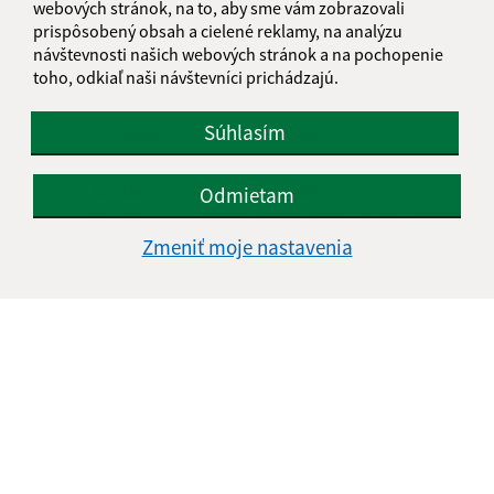
webových stránok, na to, aby sme vám zobrazovali
prispôsobený obsah a cielené reklamy, na analýzu
návštevnosti našich webových stránok a na pochopenie
Úradné hodiny:
toho, odkiaľ naši návštevníci prichádzajú.
Deň
Čas doobeda
Čas poobede
Súhlasím
Pondelok:
nestránkový deň
Utorok:
09:00 - 12:00
12:30 - 15:30
Streda:
nestránkový deň
Odmietam
Štvrtok:
09:00 - 12:00
12:30 - 15:30
Zmeniť moje nastavenia
Piatok:
zatvorené
Obedňajšia prestávka:
12:00 - 12:30
5.8.-10.8.2026- DOVOLENKA
Kontakt:
Obecný úrad Opátka
Opátka 17