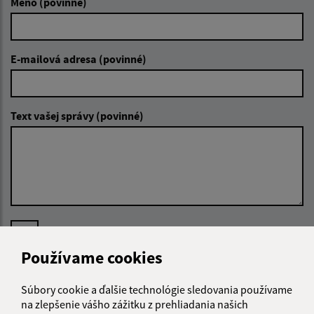
Meno (povinné)
E-mailová adresa (povinné)
Text vašej správy (povinné)
Oboznámil som sa so
spracúvaním osobných
údajov
Používame cookies
Google reCaptcha Response
Odoslať správu
Súbory cookie a ďalšie technológie sledovania používame
na zlepšenie vášho zážitku z prehliadania našich