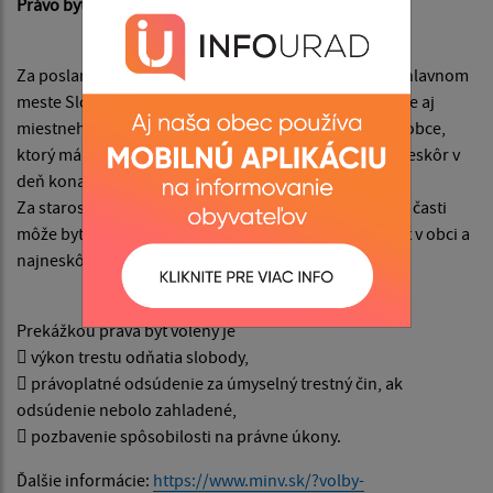
Právo byť volený do orgánov samosprávy obcí
Za poslanca obecného (mestského) zastupiteľstva, v hlavnom
meste Slovenskej republiky Bratislave a v meste Košice aj
miestneho zastupiteľstva, môže byť zvolený obyvateľ obce,
ktorý má trvalý pobyt v obci, v ktorej kandiduje a najneskôr v
deň konania volieb dovŕši 18 rokov veku.
Za starostu obce, primátora mesta, starostu mestskej časti
môže byť zvolený obyvateľ obce, ktorý má trvalý pobyt v obci a
najneskôr v deň konania volieb dovŕši 25 rokov veku.
Prekážkou práva byť volený je
 výkon trestu odňatia slobody,
 právoplatné odsúdenie za úmyselný trestný čin, ak
odsúdenie nebolo zahladené,
 pozbavenie spôsobilosti na právne úkony.
Ďalšie informácie:
https://www.minv.sk/?volby-