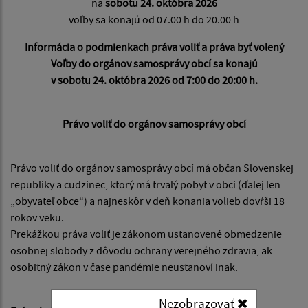
na
sobotu 24. októbra 2026
voľby sa konajú od 07.00 h do 20.00 h
Informácia o podmienkach práva voliť a práva byť volený
Voľby do orgánov samosprávy obcí sa konajú
v sobotu 24. októbra 2026 od 7:00 do 20:00 h.
Právo voliť do orgánov samosprávy obcí
Právo voliť do orgánov samosprávy obcí má občan Slovenskej
republiky a cudzinec, ktorý má trvalý pobyt v obci (ďalej len
„obyvateľ obce“) a najneskôr v deň konania volieb dovŕši 18
rokov veku.
Prekážkou práva voliť je zákonom ustanovené obmedzenie
osobnej slobody z dôvodu ochrany verejného zdravia, ak
osobitný zákon v čase pandémie neustanoví inak.
Nezobrazovať