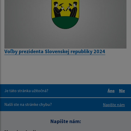
Voľby prezidenta Slovenskej republiky 2024
Je táto stránka užitočná?
Áno
Nie
Boli tieto 
Boli 
Našli ste na stránke chybu?
Napíšte nám
Napíšte nám: