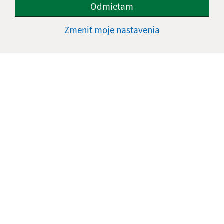
Odmietam
Zmeniť moje nastavenia
Informácie o stránke:
Vyhlásenie o prístupnosti
Autorské práva
Ochrana osobných údajov
Navigácia: