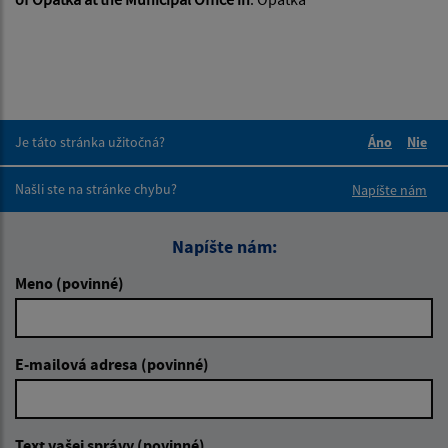
Je táto stránka užitočná?
Áno
Nie
Boli tieto 
Boli 
Našli ste na stránke chybu?
Napíšte nám
Napíšte nám:
Meno (povinné)
E-mailová adresa (povinné)
Text vašej správy (povinné)