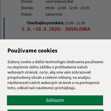
Streda:
nestránkový deň
Štvrtok:
09:00 - 12:00
12:30 - 15:30
Piatok:
zatvorené
Obedňajšia prestávka:
12:00 - 12:30
5.8.-10.8.2026- DOVOLENKA
Používame cookies
Kontakt:
Obecný úrad Opátka
Súbory cookie a ďalšie technológie sledovania používame
Opátka 17
na zlepšenie vášho zážitku z prehliadania našich
044 65 Košická Belá
webových stránok, na to, aby sme vám zobrazovali
prispôsobený obsah a cielené reklamy, na analýzu
info@opatka.sk
návštevnosti našich webových stránok a na pochopenie
+421 556 961 100
toho, odkiaľ naši návštevníci prichádzajú.
IČO: 00690465
Súhlasím