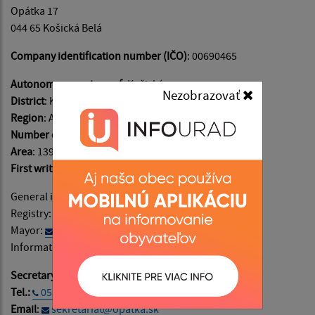
Opátka 17
044 65 Košická Belá
Company identification number (IČO)
: 00690465
Autonomous regions of
: Košický
Nezobrazovať
District
: Košice - okolie
Region
: Abovský
Number of inhabitants
: 105
Area
: 1390 ha
First written records
: in the year 1324
General information:
info@opatka.sk
Registry:
podatelna@opatka.sk
Mayor:
starosta@opatka.sk
Information on website content:
admin@opatka.sk
Secretary:
Tel.:
055/696 11 00
Email
:
sekretariat@opatka.sk