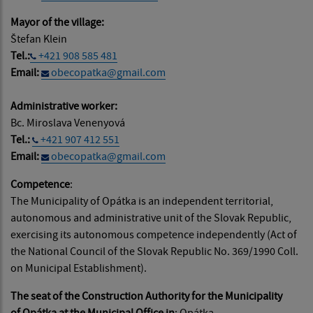
Mayor of the village:
Štefan Klein
Tel.:
+421 908 585 481
Email:
obecopatka@gmail.com
Administrative worker:
Bc. Miroslava Venenyová
Tel.:
+421 907 412 551
Email:
obecopatka@gmail.com
Competence
:
The Municipality of Opátka is an independent territorial,
autonomous and administrative unit of the Slovak Republic,
exercising its autonomous competence independently (Act of
the National Council of the Slovak Republic No. 369/1990 Coll.
on Municipal Establishment).
The seat of the Construction Authority for the Municipality
of Opátka at the Municipal Office in
: Opátka