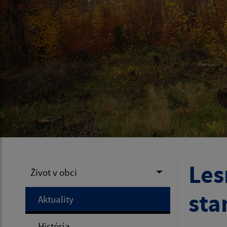
Les
Život v obci
sta
Aktuality
História