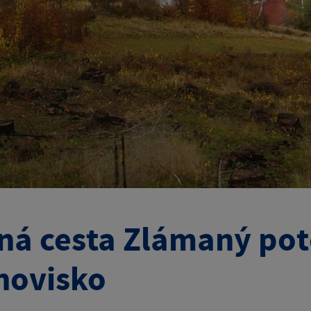
ná cesta Zlámaný pot
novisko