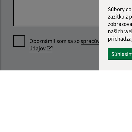
Súbory co
zážitku z
zobrazova
našich we
prichádza
Oboznámil som sa so
spracúvaním osobný
údajov
Súhlasí