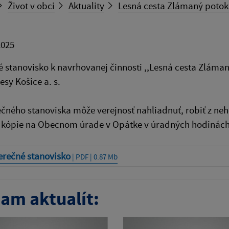
Život v obci
Aktuality
Lesná cesta Zlámaný potok 
2025
 stanovisko k navrhovanej činnosti ,,Lesná cesta Zláman
esy Košice a. s.
čného stanoviska môže verejnosť nahliadnuť, robiť z neh
ť kópie na Obecnom úrade v Opátke v úradných hodinách
erečné stanovisko
| PDF | 0.87 Mb
am aktualít: