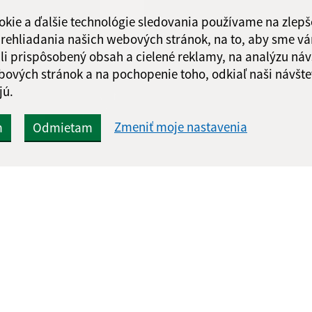
Obedňajšia prestáv
okie a ďalšie technológie sledovania používame na zlepš
5.8.-10.8.20
 prehliadania našich webových stránok, na to, aby sme v
li prispôsobený obsah a cielené reklamy, na analýzu náv
bových stránok a na pochopenie toho, odkiaľ naši návšte
jú.
Google reCaptcha Response
Odoslať
ch
správu
Zmeniť moje nastavenia
m
Odmietam