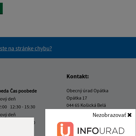
 ste na stránke chybu?
vás užitočné?
e pre vás užitočné?
Kontakt:
Obecný úrad Opátka
beda
Čas poobede
Opátka 17
ový deň
044 65 Košická Belá
2:00
12:30 - 15:30
Nezobrazovať
ový deň
info@opatka.sk
2:00
12:30 - 15:30
+421 556 961 100
é