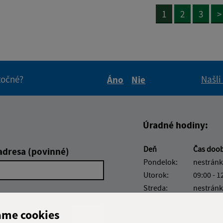
1
2
3
>
itočné?
Našli
Áno
Nie
Boli tieto informácie pre 
Boli tieto informáci
Úradné hodiny:
Deň
Čas doo
adresa (povinné)
Pondelok:
nestránk
Utorok:
09:00 - 1
Streda:
nestránk
Štvrtok:
09:00 - 1
ame cookies
Piatok:
zatvoren