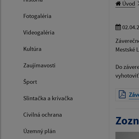
Úvod
Fotogaléria
02.04.
Videogaléria
Záverečné
Kultúra
Mestské L
Zaujímavosti
Do závere
vyhotovi
Šport
Záv
Slintačka a krívačka
Civilná ochrana
Zozn
Územný plán