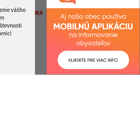
IČO: 00690465
ka:
12:00 - 12:30
enie vášho
26- DOVOLENKA
ám
števnosti
vníci