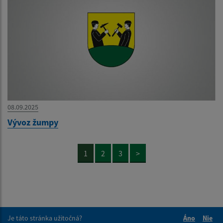
08.09.2025
Vývoz žumpy
1
2
3
>
Je táto stránka užitočná?
Áno
Nie