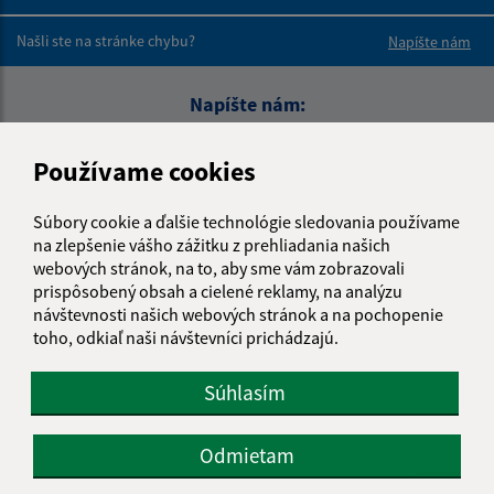
Boli tieto 
Boli 
Našli ste na stránke chybu?
Napíšte nám
Napíšte nám:
Meno (povinné)
Používame cookies
Súbory cookie a ďalšie technológie sledovania používame
E-mailová adresa (povinné)
na zlepšenie vášho zážitku z prehliadania našich
webových stránok, na to, aby sme vám zobrazovali
prispôsobený obsah a cielené reklamy, na analýzu
návštevnosti našich webových stránok a na pochopenie
Text vašej správy (povinné)
toho, odkiaľ naši návštevníci prichádzajú.
Súhlasím
Odmietam