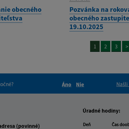
nie obecného
Pozvánka na rokov
iteľstva
obecného zastupite
19.10.2025
1
2
3
>
itočné?
Našli
Áno
Nie
Boli tieto informácie pre 
Boli tieto informáci
Úradné hodiny:
Deň
Čas doo
adresa (povinné)