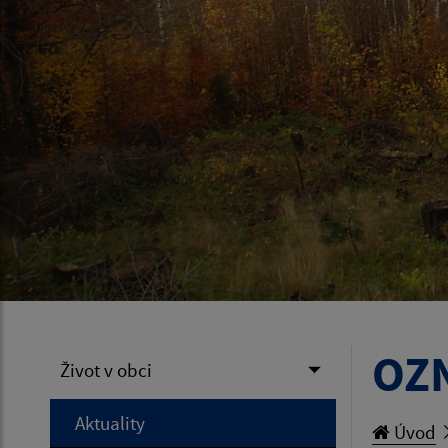
OZN
Život v obci
Aktuality
Úvod