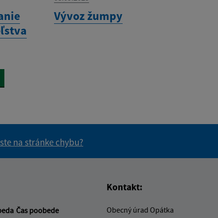
anie
Vývoz žumpy
ľstva
 ste na stránke chybu?
vás užitočné?
e pre vás užitočné?
Kontakt:
Obecný úrad Opátka
beda
Čas poobede