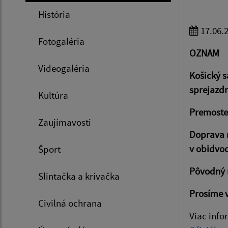
História
17.06.
Fotogaléria
OZNAM
Videogaléria
Košický s
sprejazd
Kultúra
Premosten
Zaujímavosti
Doprava 
v obidvo
Šport
Pôvodný 
Slintačka a krívačka
Prosíme v
Civilná ochrana
Viac info