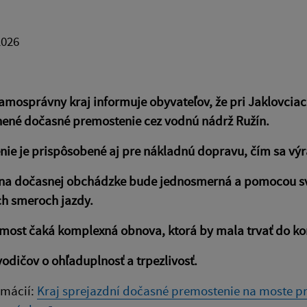
2026
amosprávny kraj informuje obyvateľov, že pri Jaklovcia
nené dočasné premostenie cez vodnú nádrž Ružín.
ie je prispôsobené aj pre nákladnú dopravu, čím sa vý
na dočasnej obchádzke bude jednosmerná a pomocou svet
ch smeroch jazdy.
most čaká komplexná obnova, ktorá by mala trvať do kon
odičov o ohľaduplnosť a trpezlivosť.
rmácií:
Kraj sprejazdní dočasné premostenie na moste pri