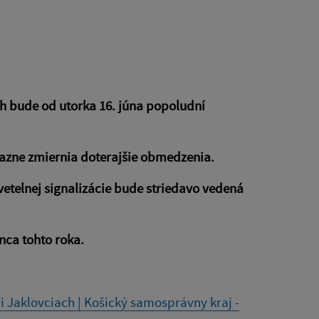
ch bude od utorka 16. júna popoludní
razne zmiernia doterajšie obmedzenia.
elnej signalizácie bude striedavo vedená
ca tohto roka.
 Jaklovciach | Košický samosprávny kraj -