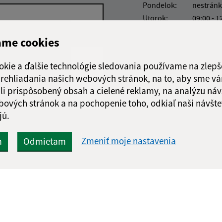
Pondelok:
nestránk
Utorok:
09:00 - 1
Streda:
nestránk
ame cookies
Štvrtok:
09:00 - 1
Piatok:
zatvoren
okie a ďalšie technológie sledovania používame na zlepš
Obedňajšia prestáv
 prehliadania našich webových stránok, na to, aby sme v
5.8.-10.8.20
li prispôsobený obsah a cielené reklamy, na analýzu náv
bových stránok a na pochopenie toho, odkiaľ naši návšte
jú.
Google reCaptcha Response
Odoslať
ch
Zmeniť moje nastavenia
m
Odmietam
správu