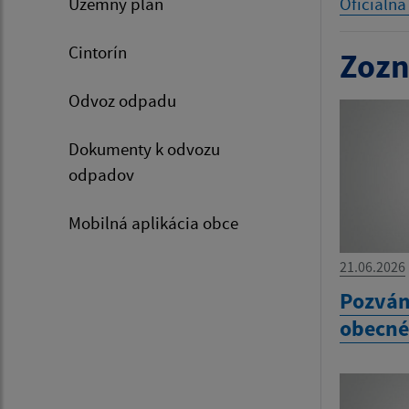
Územný plán
Oficiálna
Cintorín
Zozn
Odvoz odpadu
Dokumenty k odvozu
odpadov
Mobilná aplikácia obce
21.06.2026
Pozván
obecné