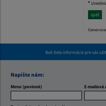
*
Uvedená 
späť
Generova
Boli tieto informácie pre vás už
Napíšte nám:
Meno (povinné)
E-mailová 