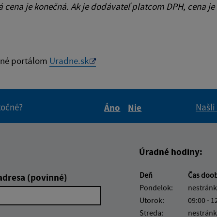
cena je konečná. Ak je dodávateľ platcom DPH, cena je
né portálom
Uradne.sk
itočné?
Našli
Áno
Nie
Boli tieto informácie pre 
Boli tieto informáci
Úradné hodiny:
Deň
Čas doo
adresa (povinné)
Pondelok:
nestránk
Utorok:
09:00 - 1
Streda:
nestránk