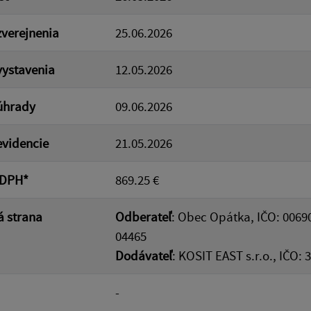
verejnenia
25.06.2026
ystavenia
12.05.2026
úhrady
09.06.2026
videncie
21.05.2026
 DPH*
869.25 €
 strana
Odberateľ
: Obec Opátka, IČO: 0069
04465
Dodávateľ
: KOSIT EAST s.r.o., IČO:
-