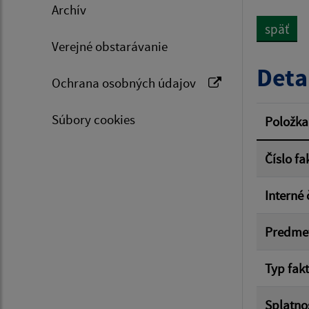
Archív
späť
Verejné obstarávanie
Typ dá
Deta
Ochrana osobných údajov
Suma 
Súbory cookies
Položka
Číslo fa
Filtr
Interné 
Predme
Typ fak
Splatno