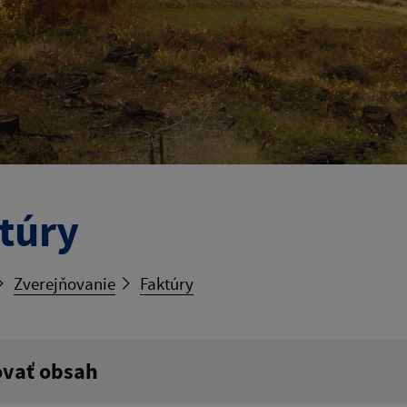
túry
Zverejňovanie
Faktúry
ovať obsah
ý výraz: