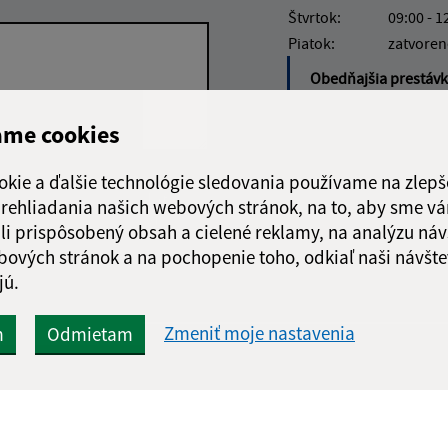
Štvrtok:
09:00 - 1
Piatok:
zatvoren
Obedňajšia prestáv
5.8.-10.8.20
ame cookies
okie a ďalšie technológie sledovania používame na zlepš
Google reCaptcha Response
Odoslať
ch
 prehliadania našich webových stránok, na to, aby sme v
správu
li prispôsobený obsah a cielené reklamy, na analýzu náv
bových stránok a na pochopenie toho, odkiaľ naši návšte
jú.
Zmeniť moje nastavenia
m
Odmietam