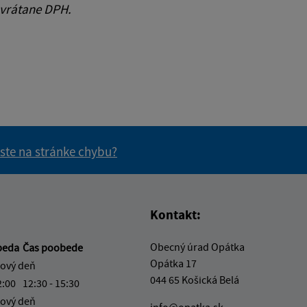
 vrátane DPH.
 ste na stránke chybu?
vás užitočné?
e pre vás užitočné?
Kontakt:
Obecný úrad Opátka
beda
Čas poobede
Opátka 17
ový deň
044 65 Košická Belá
2:00
12:30 - 15:30
ový deň