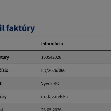
tumu:
Dátum od:
il faktúry
od:
Suma do:
Informácia
ktury
100542026
ovať
číslo
FD/2026/060
t
Vývoz KO
túry
dodávateľská
sť
26.05.2026