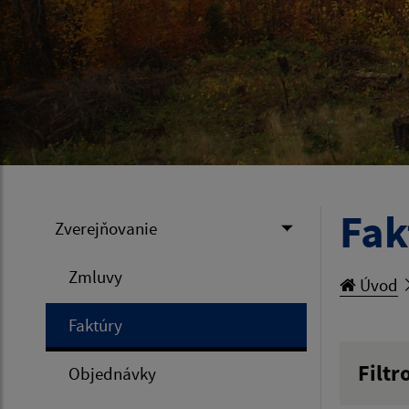
Fak
Zverejňovanie
Zmluvy
Úvod
Faktúry
Filtr
Objednávky
Hľadan