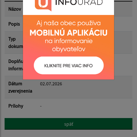
Dátum zverejnenia do:
Názov
2. OZ 24.6.2026 - Zápisnica
Popis
Filtrovať
Reset
Typ
Zasadnutia OZ
dokumentu
Doplňujúce
informácie
Dátum
02.07.2026
zverejnenia
Prílohy
-
späť