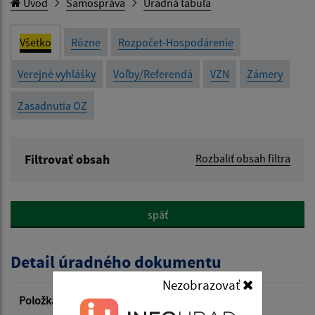
Úvod
Samospráva
Úradná tabuľa
Všetko
Rôzne
Rozpočet-Hospodárenie
Verejné vyhlášky
Voľby/Referendá
VZN
Zámery
Zasadnutia OZ
Filtrovať obsah
Rozbaliť obsah filtra
Názov:
späť
Popis:
Detail úradného dokumentu
Dátum zverejnenia od:
Nezobrazovať
Položka
Informácia