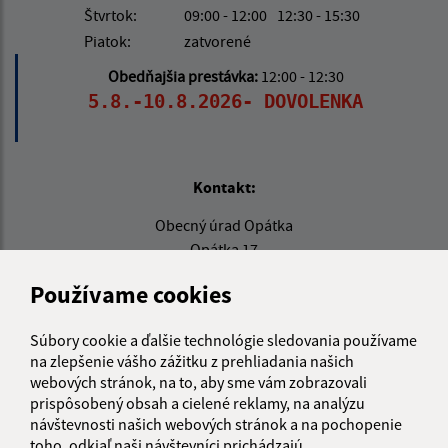
Štvrtok:
09:00 - 12:00
12:30 - 15:30
Piatok:
zatvorené
Obedňajšia prestávka:
12:00 - 12:30
5.8.-10.8.2026- DOVOLENKA
Kontakt:
Obecný úrad Opátka
Opátka 17
044 65 Košická Belá
Používame cookies
info@opatka.sk
+421 556 961 100
Súbory cookie a ďalšie technológie sledovania používame
na zlepšenie vášho zážitku z prehliadania našich
IČO: 00690465
webových stránok, na to, aby sme vám zobrazovali
prispôsobený obsah a cielené reklamy, na analýzu
návštevnosti našich webových stránok a na pochopenie
toho, odkiaľ naši návštevníci prichádzajú.