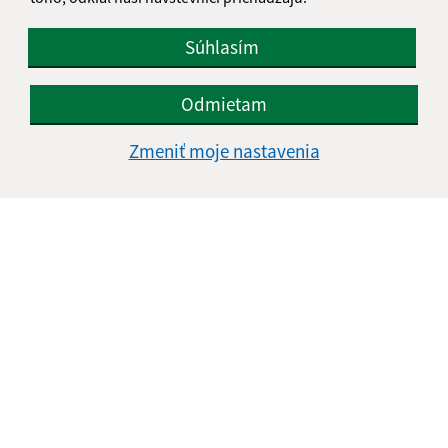
Súhlasím
Odmietam
Zmeniť moje nastavenia
Informácie o stránke:
Vyhlásenie o prístupnosti
Autorské práva
Ochrana osobných údajov
Navigácia: