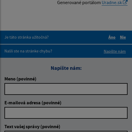
Generované portálom
Uradne.sk
Je táto stránka užitočná?
Áno
Nie
Boli tieto 
Boli 
Našli ste na stránke chybu?
Napíšte nám
Napíšte nám:
Meno (povinné)
E-mailová adresa (povinné)
Text vašej správy (povinné)