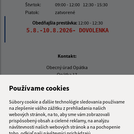
Štvrtok:
09:00 - 12:00
12:30 - 15:30
Piatok:
zatvorené
Obedňajšia prestávka:
12:00 - 12:30
5.8.-10.8.2026- DOVOLENKA
Kontakt:
Obecný úrad Opátka
Opátka 17
044 65 Košická Belá
Používame cookies
info@opatka.sk
+421 556 961 100
Súbory cookie a ďalšie technológie sledovania používame
na zlepšenie vášho zážitku z prehliadania našich
IČO: 00690465
webových stránok, na to, aby sme vám zobrazovali
prispôsobený obsah a cielené reklamy, na analýzu
návštevnosti našich webových stránok a na pochopenie
toho, odkiaľ naši návštevníci prichádzajú.