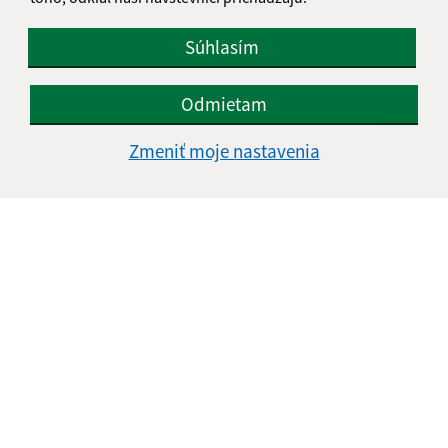
Súhlasím
Odmietam
Zmeniť moje nastavenia
Informácie o stránke:
Vyhlásenie o prístupnosti
Autorské práva
Ochrana osobných údajov
Navigácia: