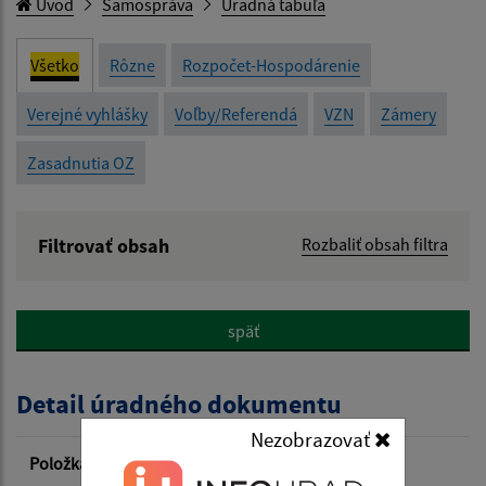
Úvod
Samospráva
Úradná tabuľa
Všetko
Rôzne
Rozpočet-Hospodárenie
Verejné vyhlášky
Voľby/Referendá
VZN
Zámery
Zasadnutia OZ
Filtrovať obsah
Rozbaliť obsah filtra
Názov:
späť
Popis:
Detail úradného dokumentu
Dátum zverejnenia od:
Nezobrazovať
Položka
Informácia