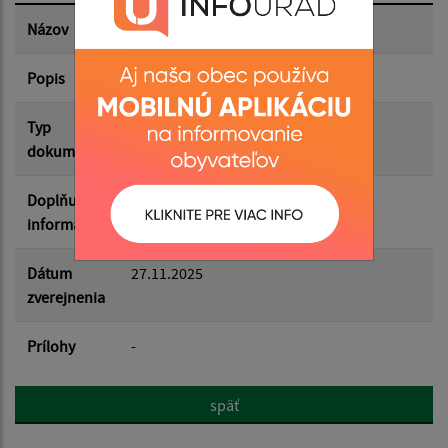
Dátum zverejnenia do:
Názov
4. OZ 17.11.2025 - Uznesenia
Popis
Filtrovať
Reset
Typ
Zasadnutia OZ
dokumentu
Doplňujúce
informácie
Dátum
27.11.2025
zverejnenia
Prílohy
-
späť