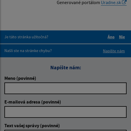
Generované portálom
Uradne.sk
Je táto stránka užitočná?
Áno
Nie
Boli tieto 
Boli 
Našli ste na stránke chybu?
Napíšte nám
Napíšte nám:
Meno (povinné)
E-mailová adresa (povinné)
Text vašej správy (povinné)