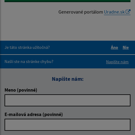
Generované portálom
Uradne.sk
Je táto stránka užitočná?
Áno
Nie
Boli tieto 
Boli 
Našli ste na stránke chybu?
Napíšte nám
Napíšte nám:
Meno (povinné)
E-mailová adresa (povinné)