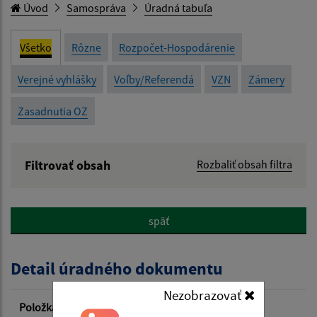
Úvod
Samospráva
Úradná tabuľa
Všetko
Rôzne
Rozpočet-Hospodárenie
Verejné vyhlášky
Voľby/Referendá
VZN
Zámery
Zasadnutia OZ
Filtrovať obsah
Rozbaliť obsah filtra
Názov:
späť
Popis:
Detail úradného dokumentu
Dátum zverejnenia od:
Nezobrazovať
Položka
Informácia