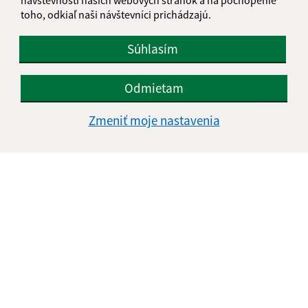
toho, odkiaľ naši návštevníci prichádzajú.
Súhlasím
Odmietam
Zmeniť moje nastavenia
Informácie o stránke:
Vyhlásenie o prístupnosti
Autorské práva
Ochrana osobných údajov