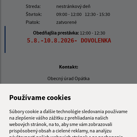
Streda:
nestránkový deň
Štvrtok:
09:00 - 12:00
12:30 - 15:30
Piatok:
zatvorené
Obedňajšia prestávka:
12:00 - 12:30
5.8.-10.8.2026- DOVOLENKA
Kontakt:
Obecný úrad Opátka
Opátka 17
044 65 Košická Belá
Používame cookies
info@opatka.sk
Súbory cookie a ďalšie technológie sledovania používame
+421 556 961 100
na zlepšenie vášho zážitku z prehliadania našich
webových stránok, na to, aby sme vám zobrazovali
IČO: 00690465
prispôsobený obsah a cielené reklamy, na analýzu
návštevnosti našich webových stránok a na pochopenie