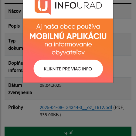
Dátum zverejnenia do:
Názov
3. OZ 16.12.2024 - UZNESENIA
Popis
Filtrovať
Reset
Typ
Zasadnutia OZ
dokumentu
Doplňujúce
informácie
Dátum
08.04.2025
zverejnenia
Prílohy
2025-04-08-134344-3__oz_1612.pdf
(PDF,
338.06KB )
späť